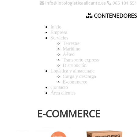
info@lotologisticaalicante.es
965 101 551
CONTENEDORES
Inicio
Empresa
Servicios
Terrestre
Marítimo
Aéreo
Transporte express
Distribución
Logística y almacenaje
Carga y descarga
E-commerce
Contacto
Área clientes
E-COMMERCE