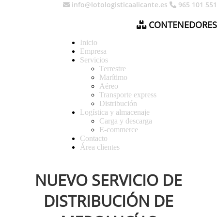
info@lotologisticaalicante.es
965 101 551
CONTENEDORES
Inicio
Empresa
Servicios
Terrestre
Marítimo
Aéreo
Transporte express
Distribución
Logística y almacenaje
Carga y descarga
E-commerce
Contacto
Área clientes
NUEVO SERVICIO DE
DISTRIBUCIÓN DE